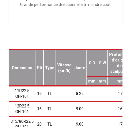
Grande performance directionnelle à moindre coût.
Profonde
d’origin
O.D
S.W
Vitesse
des
Dimension
Pli
Type
Jante
(km/h)
sculptur
mm
mm
mm
11R22.5
16
TL
8.25
17
OH-101
12R22.5
16
TL
9.00
16
OH-101
315/80R22.5
20
TL
9.00
17