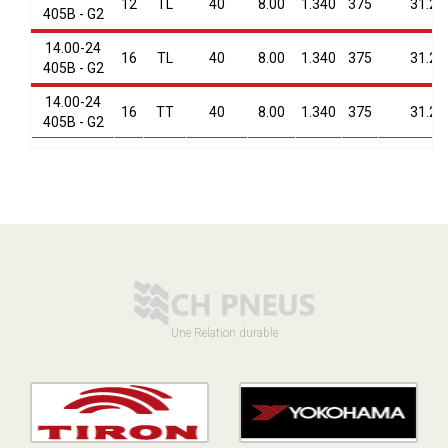
12
TL
40
8.00
1.340
375
31.2
405B - G2
14.00-24
16
TL
40
8.00
1.340
375
31.2
405B - G2
14.00-24
16
TT
40
8.00
1.340
375
31.2
405B - G2
Une Relation durable