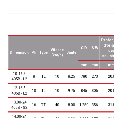
Profonde
d’origin
O.D
S.W
Vitesse
des
Dimension
Pli
Type
Jante
(km/h)
sculptur
mm
mm
mm
10-16.5
8
TL
10
8.25
780
273
20.0
405B - L2
12-16.5
10
TL
10
9.75
845
305
20.0
405B - L2
13.00-24
16
TT
40
8.00
1.280
356
31.5
405B - G2
14.00-24